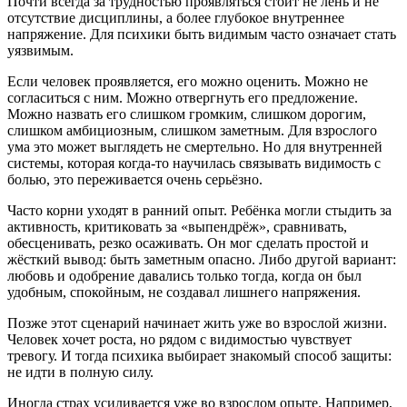
Почти всегда за трудностью проявляться стоит не лень и не
отсутствие дисциплины, а более глубокое внутреннее
напряжение. Для психики быть видимым часто означает стать
уязвимым.
Если человек проявляется, его можно оценить. Можно не
согласиться с ним. Можно отвергнуть его предложение.
Можно назвать его слишком громким, слишком дорогим,
слишком амбициозным, слишком заметным. Для взрослого
ума это может выглядеть не смертельно. Но для внутренней
системы, которая когда-то научилась связывать видимость с
болью, это переживается очень серьёзно.
Часто корни уходят в ранний опыт. Ребёнка могли стыдить за
активность, критиковать за «выпендрёж», сравнивать,
обесценивать, резко осаживать. Он мог сделать простой и
жёсткий вывод: быть заметным опасно. Либо другой вариант:
любовь и одобрение давались только тогда, когда он был
удобным, спокойным, не создавал лишнего напряжения.
Позже этот сценарий начинает жить уже во взрослой жизни.
Человек хочет роста, но рядом с видимостью чувствует
тревогу. И тогда психика выбирает знакомый способ защиты:
не идти в полную силу.
Иногда страх усиливается уже во взрослом опыте. Например,