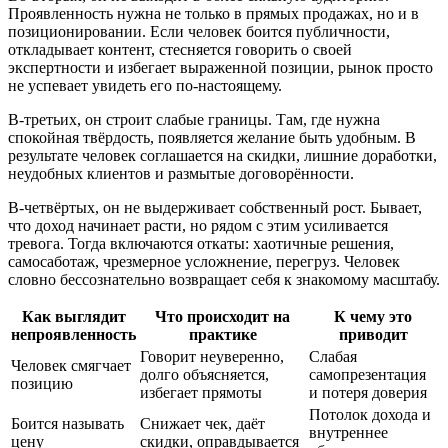
Проявленность нужна не только в прямых продажах, но и в
позиционировании. Если человек боится публичности,
откладывает контент, стесняется говорить о своей
экспертности и избегает выраженной позиции, рынок просто
не успевает увидеть его по-настоящему.
В-третьих, он строит слабые границы. Там, где нужна
спокойная твёрдость, появляется желание быть удобным. В
результате человек соглашается на скидки, лишние доработки,
неудобных клиентов и размытые договорённости.
В-четвёртых, он не выдерживает собственный рост. Бывает,
что доход начинает расти, но рядом с этим усиливается
тревога. Тогда включаются откаты: хаотичные решения,
самосаботаж, чрезмерное усложнение, перегруз. Человек
словно бессознательно возвращает себя к знакомому масштабу.
Как выглядит
Что происходит на
К чему это
непроявленность
практике
приводит
Говорит неуверенно,
Слабая
Человек смягчает
долго объясняется,
самопрезентация
позицию
избегает прямоты
и потеря доверия
Потолок дохода и
Боится называть
Снижает чек, даёт
внутреннее
цену
скидки, оправдывается