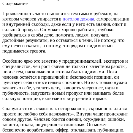
Содержание
Проявленность часто становится тем самым рубежом, на
котором человек упирается в
потолок дохода
, самореализации
и внутренней свободы, даже если у него есть знания, опыт и
сильный продукт. Он может хорошо работать, глубоко
разбираться в своём деле, помогать людям, получать
достойные результаты, но оставаться в тени. Не потому, что
ему нечего сказать, а потому, что рядом с видимостью
поднимается тревога.
Особенно ярко это заметно у предпринимателей, экспертов и
специалистов, чей рост связан не только с качеством работы,
но и с тем, насколько они готовы быть видимыми. Пока
человек остаётся в привычной и безопасной позиции, он
чувствует себя относительно спокойно. Но как только нужно
заявить о себе, усилить цену, говорить увереннее, идти в
публичность, запускать новый продукт или занимать более
сильную позицию, включается внутренний тормоз.
Снаружи это выглядит как осторожность, скромность или «я
просто не люблю себя навязывать». Внутри чаще происходит
совсем другое. Человек боится оценки, осуждения, ошибки,
зависти, отказа, ощущения «я слишком». Он может
бесконечно дорабатывать оффер, откладывать публикацию,