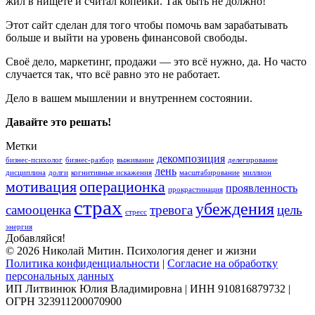
жил в нищете и считал копейки. Так быть не должно!
Этот сайт сделан для того чтобы помочь вам зарабатывать
больше и выйти на уровень финансовой свободы.
Своё дело, маркетинг, продажи — это всё нужно, да. Но часто
случается так, что всё равно это не работает.
Дело в вашем мышлении и внутреннем состоянии.
Давайте это решать!
Метки
декомпозиция
бизнес-психолог
бизнес-разбор
выживание
делегирование
лень
дисциплина
долги
когнитивные искажения
масштабирование
миллион
мотивация
операционка
проявленность
прокрастинация
страх
убеждения
самооценка
тревога
цель
стресс
энергия
Добавляйся!
© 2026 Николай Митин. Психология денег и жизни
Политика конфиденциальности
|
Согласие на обработку
персональных данных
ИП Литвинюк Юлия Владимировна | ИНН 910816879732 |
ОГРН 323911200070900