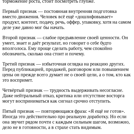
торможение роста, стоит посмотреть глубже.
Первый признак — постоянная внутренняя подготовка
вместо движения. Человек всё ещё «дошлифовывает»
продукт, контент, подачу, речь, оффер, упаковку, хотя на самом
деле уже давно мог бы начать.
Второй признак — слабое предъявление своей ценности. Он
умеет, знает и даёт результат, но говорит о себе будто
вполголоса. Ему проще сделать работу, чем спокойно
обозначить, сколько она стоит и почему.
Третий признак — избыточная оглядка на реакцию других.
Перед публикацией, продажей, разговором или повышением
цены он прежде всего думает не о своей цели, а о том, кто как
это воспримет.
Четвёртый признак — трудность выдерживать несогласие.
Даже нейтральный отказ, критика или отсутствие восторга
могут восприниматься как сигнал срочно отступить.
Пятый признак — повторяющаяся фраза: «Я ещё не готов».
Иногда это действительно про реальную доработку. Но если
она звучит рядом почти с каждым сильным шагом, возможно,
дело не в готовности, а в страхе стать видимым.