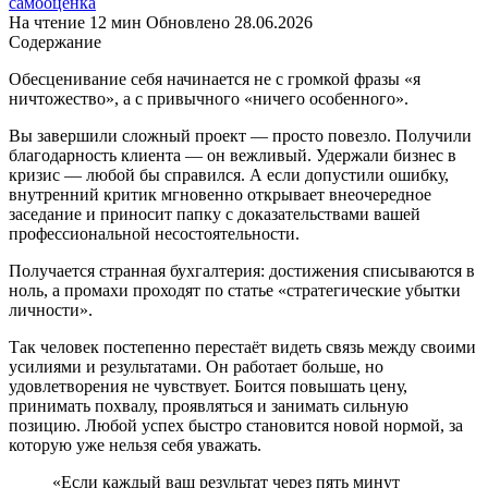
самооценка
На чтение
12 мин
Обновлено
28.06.2026
Содержание
Обесценивание себя начинается не с громкой фразы «я
ничтожество», а с привычного «ничего особенного».
Вы завершили сложный проект — просто повезло. Получили
благодарность клиента — он вежливый. Удержали бизнес в
кризис — любой бы справился. А если допустили ошибку,
внутренний критик мгновенно открывает внеочередное
заседание и приносит папку с доказательствами вашей
профессиональной несостоятельности.
Получается странная бухгалтерия: достижения списываются в
ноль, а промахи проходят по статье «стратегические убытки
личности».
Так человек постепенно перестаёт видеть связь между своими
усилиями и результатами. Он работает больше, но
удовлетворения не чувствует. Боится повышать цену,
принимать похвалу, проявляться и занимать сильную
позицию. Любой успех быстро становится новой нормой, за
которую уже нельзя себя уважать.
«Если каждый ваш результат через пять минут