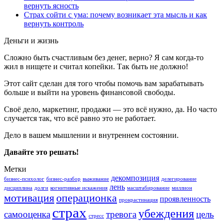
вернуть ясность
Страх сойти с ума: почему возникает эта мысль и как
вернуть контроль
Деньги и жизнь
Сложно быть счастливым без денег, верно? Я сам когда-то
жил в нищете и считал копейки. Так быть не должно!
Этот сайт сделан для того чтобы помочь вам зарабатывать
больше и выйти на уровень финансовой свободы.
Своё дело, маркетинг, продажи — это всё нужно, да. Но часто
случается так, что всё равно это не работает.
Дело в вашем мышлении и внутреннем состоянии.
Давайте это решать!
Метки
декомпозиция
бизнес-психолог
бизнес-разбор
выживание
делегирование
лень
дисциплина
долги
когнитивные искажения
масштабирование
миллион
мотивация
операционка
проявленность
прокрастинация
страх
убеждения
самооценка
тревога
цель
стресс