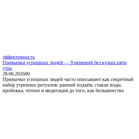
эффективность
Привычки успешных людей — 9 решений без культа пяти
утра
28.06.2026
0
0
Привычки успешных людей часто описывают как секретный
набор утренних ритуалов: ранний подъём, стакан воды,
пробежка, чтение и медитация до того, как большинство