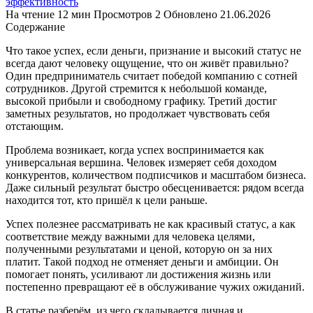
эффективность
На чтение
12 мин
Просмотров
2
Обновлено
21.06.2026
Содержание
Что такое успех, если деньги, признание и высокий статус не
всегда дают человеку ощущение, что он живёт правильно?
Один предприниматель считает победой компанию с сотней
сотрудников. Другой стремится к небольшой команде,
высокой прибыли и свободному графику. Третий достиг
заметных результатов, но продолжает чувствовать себя
отстающим.
Проблема возникает, когда успех воспринимается как
универсальная вершина. Человек измеряет себя доходом
конкурентов, количеством подписчиков и масштабом бизнеса.
Даже сильный результат быстро обесценивается: рядом всегда
находится тот, кто пришёл к цели раньше.
Успех полезнее рассматривать не как красивый статус, а как
соответствие между важными для человека целями,
полученными результатами и ценой, которую он за них
платит. Такой подход не отменяет деньги и амбиции. Он
помогает понять, усиливают ли достижения жизнь или
постепенно превращают её в обслуживание чужих ожиданий.
В статье разберём, из чего складывается личная и