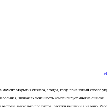
э
момент открытия бизнеса, а тогда, когда привычный способ упр
я небольшая, личная включённость компенсирует многие ошибки.
е расходы, несколько продуктов, десятки решений в неделю. Ра