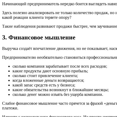
Начинающий предприниматель нередко боится выглядеть навязч
Здесь полезно анализировать не только количество продаж, но
какой реакции клиента теряете опору?
Такие наблюдения развивают продажи быстрее, чем заучивани
3. Финансовое мышление
Выручка создаёт впечатление движения, но не показывает, наск
Предпринимателю необязательно становиться профессиональн
сколько компания зарабатывает после всех расходов;
какие продукты дают основную прибыль;
сколько стоит привлечение клиента;
когда вложенные деньги возвращаются;
какой запас средств есть у бизнеса;
какие обязательства возникнут в ближайшие месяцы;
сколько денег можно изъять без ущерба компании.
Слабое финансовое мышление часто прячется за фразой «деньги
платежи.
Начните с еженедельного финансового часа. Не просто смотрите