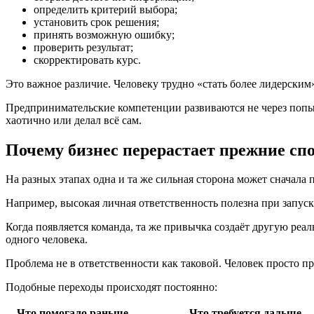
определить критерий выбора;
установить срок решения;
принять возможную ошибку;
проверить результат;
скорректировать курс.
Это важное различие. Человеку трудно «стать более лидерским»
Предпринимательские компетенции развиваются не через попыт
хаотично или делал всё сам.
Почему бизнес перерастает прежние сп
На разных этапах одна и та же сильная сторона может сначала п
Например, высокая личная ответственность полезна при запуск
Когда появляется команда, та же привычка создаёт другую реа
одного человека.
Проблема не в ответственности как таковой. Человек просто п
Подобные переходы происходят постоянно:
Что помогало раньше
Что требуется дальше