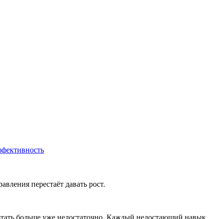
ффективность
авления перестаёт давать рост.
ботать больше уже недостаточно. Каждый недостающий навык