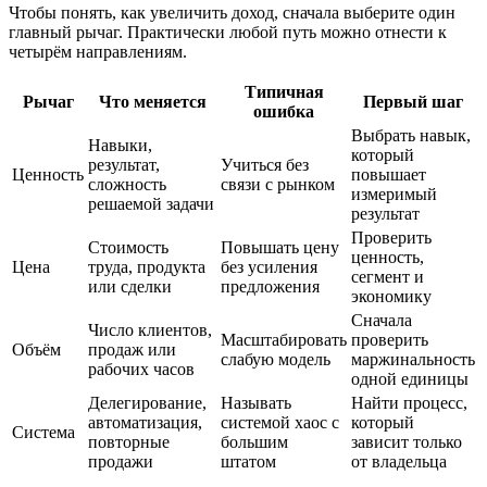
Чтобы понять, как увеличить доход, сначала выберите один
главный рычаг. Практически любой путь можно отнести к
четырём направлениям.
Типичная
Рычаг
Что меняется
Первый шаг
ошибка
Выбрать навык,
Навыки,
который
результат,
Учиться без
Ценность
повышает
сложность
связи с рынком
измеримый
решаемой задачи
результат
Проверить
Стоимость
Повышать цену
ценность,
Цена
труда, продукта
без усиления
сегмент и
или сделки
предложения
экономику
Сначала
Число клиентов,
Масштабировать
проверить
Объём
продаж или
слабую модель
маржинальность
рабочих часов
одной единицы
Делегирование,
Называть
Найти процесс,
автоматизация,
системой хаос с
который
Система
повторные
большим
зависит только
продажи
штатом
от владельца