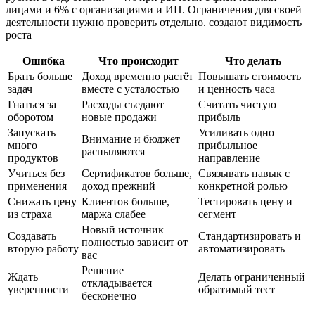
лицами и 6% с организациями и ИП. Ограничения для своей
деятельности нужно проверить отдельно. создают видимость
роста
Ошибка
Что происходит
Что делать
Брать больше
Доход временно растёт
Повышать стоимость
задач
вместе с усталостью
и ценность часа
Гнаться за
Расходы съедают
Считать чистую
оборотом
новые продажи
прибыль
Запускать
Усиливать одно
Внимание и бюджет
много
прибыльное
распыляются
продуктов
направление
Учиться без
Сертификатов больше,
Связывать навык с
применения
доход прежний
конкретной ролью
Снижать цену
Клиентов больше,
Тестировать цену и
из страха
маржа слабее
сегмент
Новый источник
Создавать
Стандартизировать и
полностью зависит от
вторую работу
автоматизировать
вас
Решение
Ждать
Делать ограниченный
откладывается
уверенности
обратимый тест
бесконечно