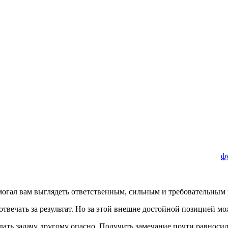
ф
могал вам выглядеть ответственным, сильным и требовательным 
твечать за результат. Но за этой внешне достойной позицией мо
дать задачу другому опасно. Получить замечание почти равноси