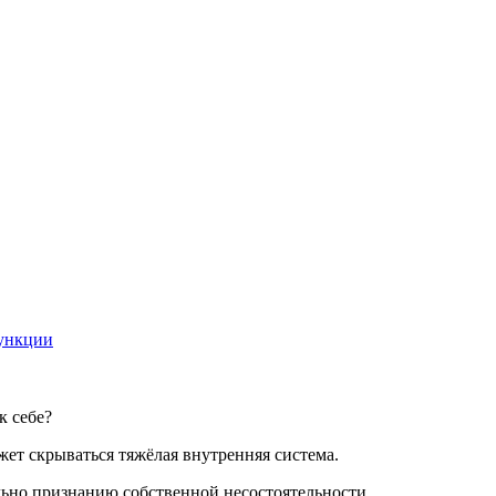
ункции
к себе?
жет скрываться тяжёлая внутренняя система.
льно признанию собственной несостоятельности.