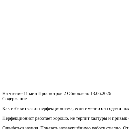
На чтение
11 мин
Просмотров
2
Обновлено
13.06.2026
Содержание
Как избавиться от перфекционизма, если именно он годами по
Перфекционист работает хорошо, не терпит халтуры и привык о
Ошибаться нельзя. Показать незавершённую работу стыдно. От