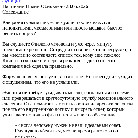
функции
На чтение
11 мин
Обновлено
28.06.2026
Содержание
Как развить эмпатию, если чужие чувства кажутся
непонятными, чрезмерными или просто мешают быстро
решить вопрос?
Вы слушаете близкого человека и уже через минуту
предлагаете решение. Сотрудник говорит, что перегружен, а
вы мысленно составляете список тех, кому ещё тяжелее.
Клиент раздражён, и первая реакция — доказать, что
компания всё сделала правильно.
Формально вы участвуете в разговоре. Но собеседник уходит
с ощущением, что его не услышали.
Эмпатия не требует угадывать мысли, соглашаться со всеми
или превращаться в круглосуточную службу эмоционального
спасения. Она помогает заметить состояние другого человека,
понять его внутреннюю логику и выбрать ответ, который
учитывает не только факты, но и живого собеседника.
«Иногда человеку нужен не ваш идеальный совет.
Ему нужно убедиться, что во время разговора он
не исчез».