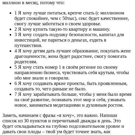
миллион в месяц, потому что:
1 Я хочу лучше питаться, крепче спать (с миллионом
будет спокойнее, чем с 50тыс), секс будет качественнее,
смогу лучше заботиться о своем здоровье.
2 Я хочу купить такую-то квартиру и машину.
3 Я хочу создать подушку безопасности, капитал для
инвестиций, не париться о деньгах, ездить в
путешествия.
4 Я хочу детям дать лучшее образование, покупать жене
драгоценности, жена будет радостнее, смогу помогать
родителям.
5 Я хочу стать номер 1 в своём регионе по своему
направлению бизнеса, чувствовать себя крутым, чтобы
обо мне знали и говорили.
6 Я хочу создавать яркие проекты, быть проявленным,
создавать то, чего раньше не было.
7 Я хочу зарабатывать больше, чтобы у меня было время
на своё развитие, познавать этот мир и себя, узнавать
новое, заниматься медитациями и духовным ростом.
Заметь, начинаем с фразы «я хочу», это важно. Напиши
список из 30 пунктов и перечитывай дважды в день. Это
будет откладываться на глубоко подсознательном уровне и
давать свои плоды – твой ум будет точнее знать,
как