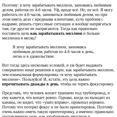
Поэтому: я хочу зарабатывать миллион, занимаясь любимым
делом, работая по 4-6 часов. Уф, вроде всё. Не, не всё. Я могу
работать по 4-6 часов, заниматься любимым делом, но при
этом иметь дело с вредными клиентами, кучу проблем с
кадрами, решать стрессовые ситуации и вообще напрягаться
там, где другие не напрягаются. Тогда как правильно
поставить цель
как зарабатывать миллион
и больше
миллиона в месяц?
Я хочу зарабатывать миллион, занимаясь
любимым делом, работая по 4-6 часов в день,
легко и в удовольствие.
Вот тогда здесь несколько условий, и ум будет выдавать
совершенно иные решения и идеи, как зарабатывать миллион,
чем изначальная формулировка «я хочу зарабатывать
миллион». Пользуйся! И, кстати, эту цель важно
перечитывать дважды в день
, чтобы не терять фокусировку.
Представь, что человек копает траншею под трубопровод, и
ему кажется, что копает ровно. Однако, когда он выходит из
канавы, он видит, что «ушёл вправо», прокопал неровно.
Потому что потерял фокус и не было ориентировок. Поэтому
очень важно иметь такую ориентировку, а именно: правильно
поставленную цель, как зарабатывать миллион и